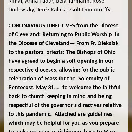
Kimar, Anna Padar, Béla Tarmann, Rose
Dudevszky, Teréz Kalász, Zsolt Dömötörffy..
CORONAVIRUS DIRECTIVES from the Diocese
of Cleveland:
Returning to Public Worship in
the Diocese of Cleveland— From Fr. Oleksiak
to the pastors, priests: The Bishops of Ohio
have agreed to begin a soft opening in our
respective dioceses, allowing for the public
celebration of
Mass for the Solemnity of
Pentecost, May 31
…. to welcome the faithful
back to church keeping in mind and being
respectful of the governor’s directives relative
to this pandemic. Attached are guidelines,
which may be helpful for you as you prepare