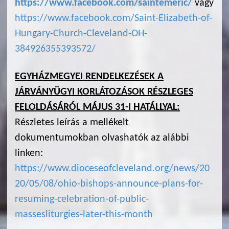
https://www.facebook.com/saintemeric/
vagy
https://www.facebook.com/Saint-Elizabeth-of-
Hungary-Church-Cleveland-OH-
384926355393572/
EGYHÁZMEGYEI RENDELKEZÉSEK A
JÁRVÁNYÜGYI KORLÁTOZÁSOK RÉSZLEGES
FELOLDÁSÁRÓL MÁJUS 31-I HATÁLLYAL:
Részletes leírás a mellékelt
dokumentumokban olvashatók az alábbi
linken:
https://www.dioceseofcleveland.org/news/20
20/05/08/ohio-bishops-announce-plans-for-
resuming-celebration-of-public-
massesliturgies-later-this-month