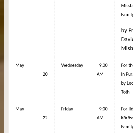
Missb
Family
by Fr
Davi
Misb
May
Wednesday
9:00
For th
20
AM
in Pur
by Leo
Toth
May
Friday
9:00
For Il
22
AM
Kőröss
Famil