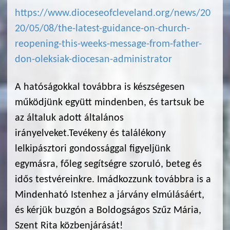
https://www.dioceseofcleveland.org/news/20
20/05/08/the-latest-guidance-on-church-
reopening-this-weeks-message-from-father-
don-oleksiak-diocesan-administrator
A hatóságokkal továbbra is készségesen
működjünk együtt mindenben, és tartsuk be
az általuk adott általános
irányelveket.Tevékeny és találékony
lelkipásztori gondossággal figyeljünk
egymásra, főleg segítségre szoruló, beteg és
idős testvéreinkre. Imádkozzunk továbbra is a
Mindenható Istenhez a járvány elmúlásáért,
és kérjük buzgón a Boldogságos Szűz Mária,
Szent Rita közbenjárását!