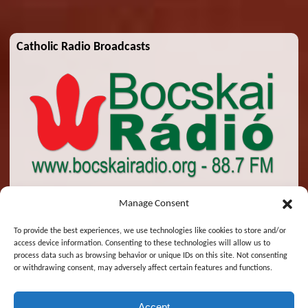
Catholic Radio Broadcasts
Manage Consent
To provide the best experiences, we use technologies like cookies to store and/or
access device information. Consenting to these technologies will allow us to
© 2026 St. Emeric Church. All Rights Reserved.
process data such as browsing behavior or unique IDs on this site. Not consenting
or withdrawing consent, may adversely affect certain features and functions.
Designed and Maintained by
Zsolt Molnar
Accept