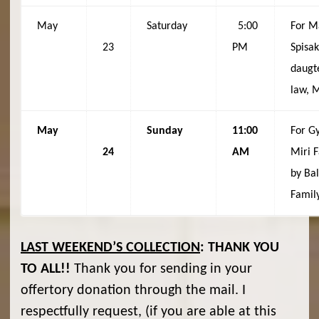
May
Saturday
5:00
For M
23
PM
Spisak
daugt
law, 
May
Sunday
11:00
For G
24
AM
Miri F
by Ba
Famil
LAST WEEKEND’S COLLECTION
:
THANK YOU
TO ALL!!
Thank you for sending in your
offertory donation through the mail. I
respectfully request, (if you are able at this