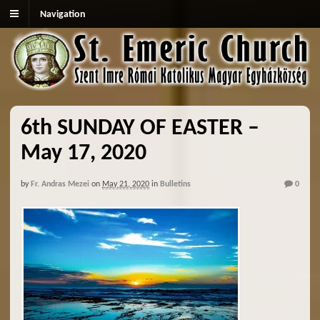
Navigation
6th SUNDAY OF EASTER –
May 17, 2020
by
Fr. Andras Mezei
on
May 21, 2020
in
Bulletins
0