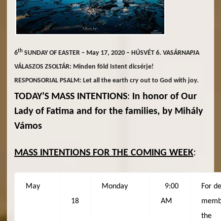
th
6
SUNDAY OF EASTER – May 17, 2020 – HÚSVÉT 6. VASÁRNAPJA
VÁLASZOS ZSOLTÁR: Minden föld Istent dicsérje!
RESPONSORIAL PSALM: Let all the earth cry out to God with joy.
TODAY’S MASS INTENTIONS
:
In honor of Our
Lady of Fatima and for the
families, by Mihály
Vámos
MASS INTENTIONS FOR THE COMING WEEK
:
May
Monday
9:00
For d
18
AM
membe
the