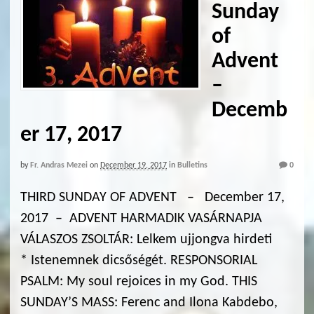
Sunday
of
Advent
–
Decemb
er 17, 2017
by
Fr. Andras Mezei
on
December 19, 2017
in
Bulletins
0
THIRD SUNDAY OF ADVENT – December 17,
2017 – ADVENT HARMADIK VASÁRNAPJA
VÁLASZOS ZSOLTÁR: Lelkem ujjongva hirdeti
* Istenemnek dicsőségét. RESPONSORIAL
PSALM: My soul rejoices in my God. THIS
SUNDAY’S MASS: Ferenc and Ilona Kabdebo,