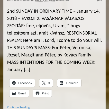
by
Fr. Andras Mezei
on
January 13, 2018
in
Bulletins
0
2nd SUNDAY IN ORDINARY TIME – January 14,
2018 – ÉVKÖZI 2. VASÁRNAP VÁLASZOS
ZSOLTÁR: Íme, eljövök, Uram, * hogy
teljesítsem azt, amit kívánsz. RESPONSORIAL
PSALM: Here am I, Lord; I come to do your will.
THIS SUNDAY’S MASS: For Péter, Veronika,
József, Margit and Péter, by Kovács Family
MASS INTENTIONS FOR THE COMING WEEK:
January […]
Facebook
X
LinkedIn
Email
Print
Continue Reading