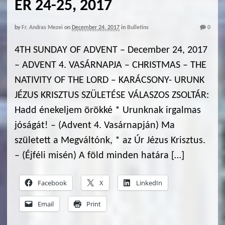
ER 24-25, 2017
by
Fr. Andras Mezei
on
December 24, 2017
in
Bulletins
0
4TH SUNDAY OF ADVENT – December 24, 2017
– ADVENT 4. VASÁRNAPJA – CHRISTMAS – THE
NATIVITY OF THE LORD – KARÁCSONY- URUNK
JÉZUS KRISZTUS SZÜLETÉSE VÁLASZOS ZSOLTÁR:
Hadd énekeljem örökké * Urunknak irgalmas
jóságát! – (Advent 4. Vasárnapján) Ma
született a Megváltónk, * az Úr Jézus Krisztus.
– (Éjféli misén) A föld minden határa […]
Facebook
X
LinkedIn
Email
Print