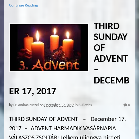
Continue Reading
THIRD
SUNDAY
OF
ADVENT
–
DECEMB
ER 17, 2017
by
Fr. Andras Mezei
on
December 19, 2017
in
Bulletins
0
THIRD SUNDAY OF ADVENT – December 17,
2017 – ADVENT HARMADIK VASÁRNAPJA
VÁLASZOS ZSOLTÁR: Lelkem ujjongva hirdeti