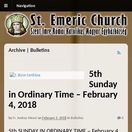
Navigation
Archive | Bulletins
5th
Sunday
in Ordinary Time – February
4, 2018
by
Fr. Andras Mezei
on
February 3, 2018
in
Bulletins
0
5th SUNDAY IN ORDINARY TIME – February 4,