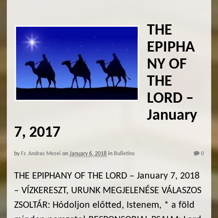
THE
EPIPHA
NY OF
THE
LORD –
January
7, 2017
by
Fr. Andras Mezei
on
January 6, 2018
in
Bulletins
0
THE EPIPHANY OF THE LORD – January 7, 2018
– VÍZKERESZT, URUNK MEGJELENÉSE VÁLASZOS
ZSOLTÁR: Hódoljon előtted, Istenem, * a föld