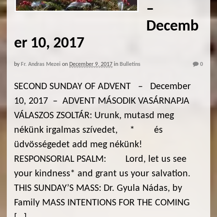
–
Decemb
er 10, 2017
by
Fr. Andras Mezei
on
December 9, 2017
in
Bulletins
0
SECOND SUNDAY OF ADVENT – December
10, 2017 – ADVENT MÁSODIK VASÁRNAPJA
VÁLASZOS ZSOLTÁR: Urunk, mutasd meg
nékünk irgalmas szívedet, * és
üdvösségedet add meg nékünk!
RESPONSORIAL PSALM: Lord, let us see
your kindness* and grant us your salvation.
THIS SUNDAY’S MASS: Dr. Gyula Nádas, by
Family MASS INTENTIONS FOR THE COMING