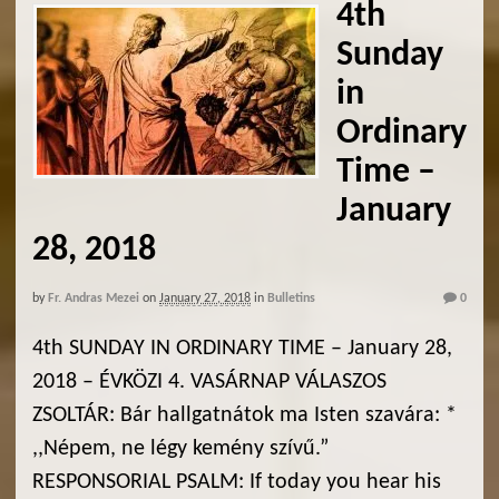
4th
Sunday
in
Ordinary
Time –
January
28, 2018
by
Fr. Andras Mezei
on
January 27, 2018
in
Bulletins
0
4th SUNDAY IN ORDINARY TIME – January 28,
2018 – ÉVKÖZI 4. VASÁRNAP VÁLASZOS
ZSOLTÁR: Bár hallgatnátok ma Isten szavára: *
,,Népem, ne légy kemény szívű.”
RESPONSORIAL PSALM: If today you hear his