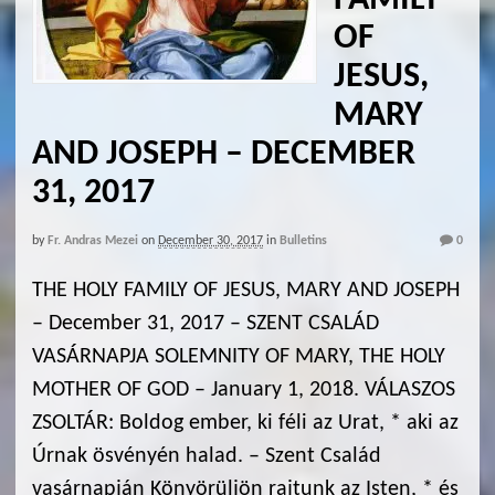
OF
JESUS,
MARY
AND JOSEPH – DECEMBER
31, 2017
by
Fr. Andras Mezei
on
December 30, 2017
in
Bulletins
0
THE HOLY FAMILY OF JESUS, MARY AND JOSEPH
– December 31, 2017 – SZENT CSALÁD
VASÁRNAPJA SOLEMNITY OF MARY, THE HOLY
MOTHER OF GOD – January 1, 2018. VÁLASZOS
ZSOLTÁR: Boldog ember, ki féli az Urat, * aki az
Úrnak ösvényén halad. – Szent Család
vasárnapján Könyörüljön rajtunk az Isten, * és