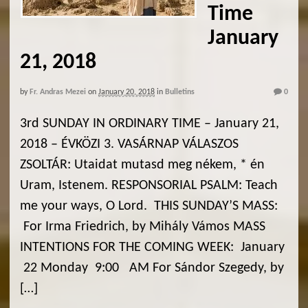
Time
January
21, 2018
by
Fr. Andras Mezei
on
January 20, 2018
in
Bulletins
0
3rd SUNDAY IN ORDINARY TIME – January 21,
2018 – ÉVKÖZI 3. VASÁRNAP VÁLASZOS
ZSOLTÁR: Utaidat mutasd meg nékem, * én
Uram, Istenem. RESPONSORIAL PSALM: Teach
me your ways, O Lord. THIS SUNDAY’S MASS:
For Irma Friedrich, by Mihály Vámos MASS
INTENTIONS FOR THE COMING WEEK: January
22 Monday 9:00 AM For Sándor Szegedy, by
[…]