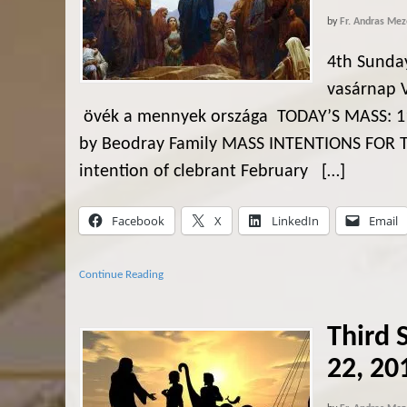
by
Fr. Andras Mez
4th Sunday
vasárnap 
övék a mennyek országa TODAY’S MASS: 11
by Beodray Family MASS INTENTIONS FOR
intention of clebrant February […]
Facebook
X
LinkedIn
Email
Continue Reading
Third 
22, 20