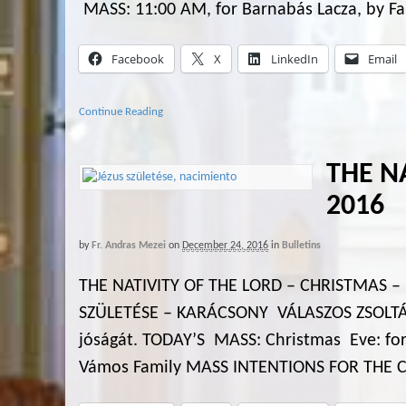
MASS: 11:00 AM, for Barnabás Lac
Facebook
X
LinkedIn
Email
Continue Reading
THE N
2016
by
Fr. Andras Mezei
on
December 24, 2016
in
Bulletins
THE NATIVITY OF THE LORD – CHRISTMAS –
SZÜLETÉSE – KARÁCSONY VÁLASZOS ZSOLTÁR:
jóságát. TODAY’S MASS: Christmas Eve: for 
Vámos Family MASS INTENTIONS FOR THE CO