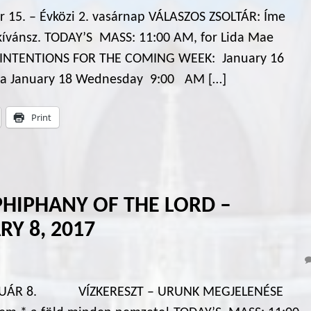
r 15. – Évközi 2. vasárnap VÁLASZOS ZSOLTÁR: Íme
 kívánsz. TODAY’S MASS: 11:00 AM, for Lida Mae
ASS INTENTIONS FOR THE COMING WEEK: January 16
ra January 18 Wednesday 9:00 AM […]
Print
PHIPHANY OF THE LORD –
RY 8, 2017
NUÁR 8. VÍZKERESZT – URUNK MEGJELENÉSE