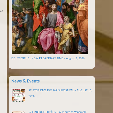
0
EIGHTEENTH SUNDAY IN ORDINARY TIME – August 2, 2026
News & Events
ST. STEPHEN’S DAY PARISH FESTIVAL – AUGUST 16,
2026
⛪ EMBERKATEDRÁLIS – A Tribute to Venerable