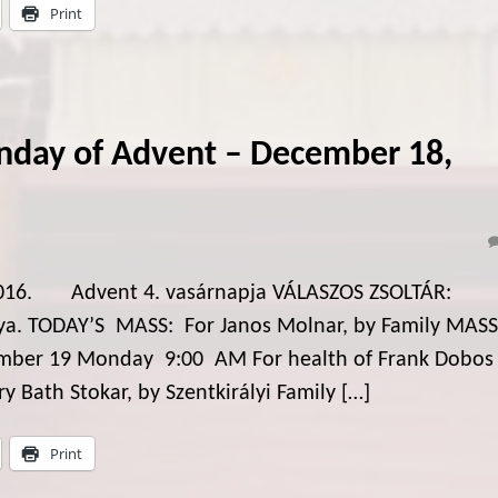
Print
nday of Advent – December 18,
016. Advent 4. vasárnapja VÁLASZOS ZSOLTÁR:
rálya. TODAY’S MASS: For Janos Molnar, by Family MASS
ber 19 Monday 9:00 AM For health of Frank Dobos
ath Stokar, by Szentkirályi Family […]
Print