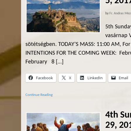
5, 201
by
Fr. Andras Mez
5th Sunday
vasárnap V
sötétségben. TODAY’S MASS: 11:00 AM, For
INTENTIONS FOR THE COMING WEEK: Febru
February 8 […]
Facebook
X
LinkedIn
Email
Continue Reading
4th Su
29, 20