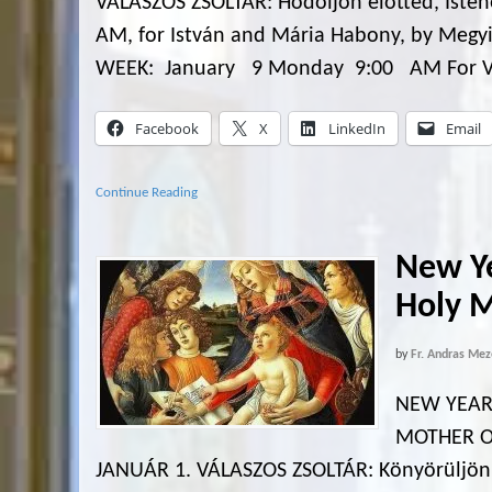
VÁLASZOS ZSOLTÁR: Hódoljon előtted, Iste
AM, for István and Mária Habony, by Me
WEEK: January 9 Monday 9:00 AM For Valé
Facebook
X
LinkedIn
Email
Continue Reading
New Ye
Holy M
by
Fr. Andras Mez
NEW YEAR
MOTHER OF
JANUÁR 1. VÁLASZOS ZSOLTÁR: Könyörüljön r