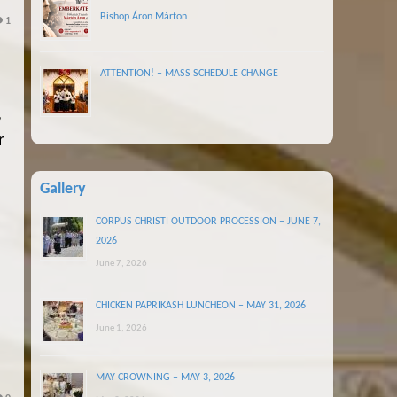
Bishop Áron Márton
1
ATTENTION! – MASS SCHEDULE CHANGE
,
r
Gallery
CORPUS CHRISTI OUTDOOR PROCESSION – JUNE 7,
2026
June 7, 2026
CHICKEN PAPRIKASH LUNCHEON – MAY 31, 2026
June 1, 2026
MAY CROWNING – MAY 3, 2026