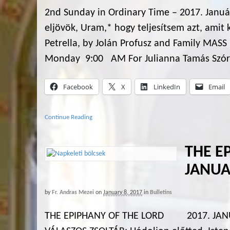
2nd Sunday in Ordinary Time – 2017. Januá
eljövök, Uram,* hogy teljesítsem azt, amit
Petrella, by Jolán Profusz and Family M
Monday 9:00 AM For Julianna Tamás Szó
Facebook
X
LinkedIn
Email
Continue Reading
THE E
JANUA
by
Fr. Andras Mezei
on
January 8, 2017
in
Bulletins
THE EPIPHANY OF THE LORD 2017. JA