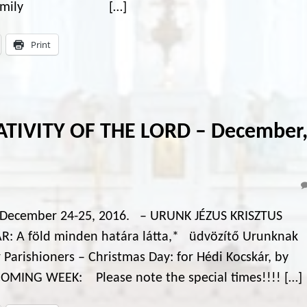
za, by Family […]
Print
ATIVITY OF THE LORD – December
 December 24-25, 2016. – URUNK JÉZUS KRISZTUS
 A föld minden határa látta,* üdvözítő Urunknak
Parishioners – Christmas Day: for Hédi Kocskár, by
MING WEEK: Please note the special times!!!! […]