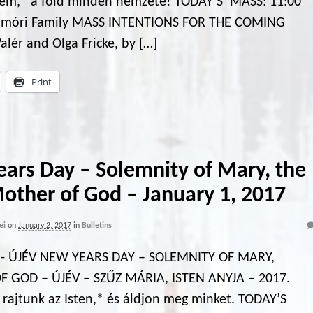
nem,* a föld minden nemzete! TODAY’S MASS: 11:00
gyimóri Family MASS INTENTIONS FOR THE COMING
r and Olga Fricke, by […]
Print
ars Day – Solemnity of Mary, the
other of God – January 1, 2017
ei
on
January 2, 2017
in
Bulletins
- ÚJÉV NEW YEARS DAY – SOLEMNITY OF MARY,
 GOD – ÚJÉV – SZŰZ MÁRIA, ISTEN ANYJA – 2017.
ajtunk az Isten,* és áldjon meg minket. TODAY’S