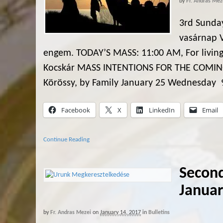
by
Fr. Andras Mez
3rd Sunday
vasárnap 
engem. TODAY’S MASS: 11:00 AM, For living
Kocskár MASS INTENTIONS FOR THE COMIN
Körössy, by Family January 25 Wednesday
Facebook
X
LinkedIn
Email
Continue Reading
Second
Januar
by
Fr. Andras Mezei
on
January 14, 2017
in
Bulletins