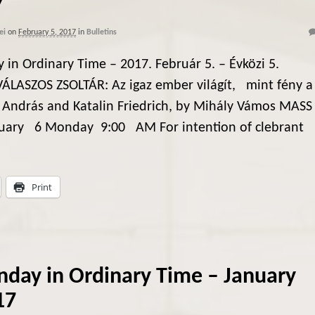
7
ei
on
February 5, 2017
in
Bulletins
 in Ordinary Time – 2017. Február 5. – Évközi 5.
ÁLASZOS ZSOLTÁR: Az igaz ember világít, mint fény a
 András and Katalin Friedrich, by Mihály Vámos MASS
ary 6 Monday 9:00 AM For intention of clebrant
Print
nday in Ordinary Time – January
17