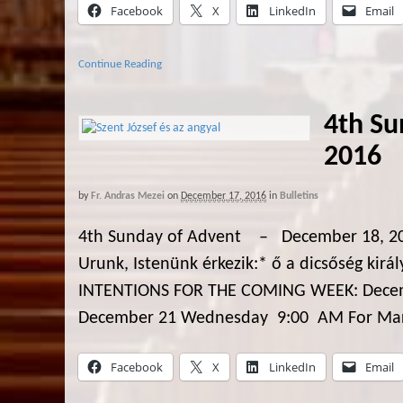
Facebook
X
LinkedIn
Email
Continue Reading
4th Su
2016
by
Fr. Andras Mezei
on
December 17, 2016
in
Bulletins
4th Sunday of Advent – December 18, 2
Urunk, Istenünk érkezik:* ő a dicsőség ki
INTENTIONS FOR THE COMING WEEK: Decem
December 21 Wednesday 9:00 AM For Mary B
Facebook
X
LinkedIn
Email