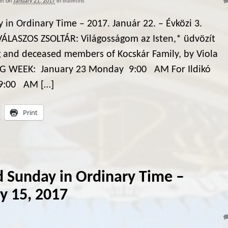
ei
on
January 21, 2017
in
Bulletins
 in Ordinary Time – 2017. Január 22. – Évközi 3.
VÁLASZOS ZSOLTÁR: Világosságom az Isten,* üdvözít
 and deceased members of Kocskár Family, by Viola
G WEEK: January 23 Monday 9:00 AM For Ildikó
 9:00 AM […]
Print
 Sunday in Ordinary Time –
y 15, 2017