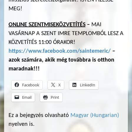
missziós szeretetszolgálatát! ISTEN FIZESSE
MEG!
ONLINE SZENTMISEK
ÖZVETÍTÉS
–
MAI
VASÁRNAP A SZENT IMRE TEMPLOMBÓL LESZ A
KÖZVETÍTÉS 11:00 ÓRAKOR!
https://www.facebook.com/saintemeric/
–
azok számára, akik még továbbra is otthon
maradnak!!!
Facebook
X
LinkedIn
Email
Print
Ez a bejegyzés olvasható
Magyar
(
Hungarian
)
nyelven is.