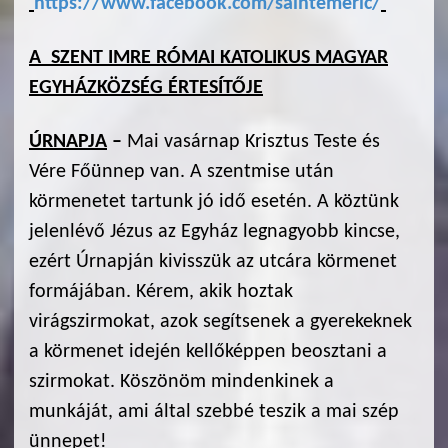
https://www.facebook.com/saintemeric/
A SZENT IMRE RÓMAI KATOLIKUS MAGYAR
EGYHÁZKÖZSÉG ÉRTESÍTŐJE
ÚRNAPJA
–
Mai vasárnap Krisztus Teste és
Vére Főünnep van. A szentmise után
körmenetet tartunk jó idő esetén. A köztünk
jelenlévő Jézus az Egyház legnagyobb kincse,
ezért Úrnapján kivisszük az utcára körmenet
formájában. Kérem, akik hoztak
virágszirmokat, azok segítsenek a gyerekeknek
a körmenet idején kellőképpen beosztani a
szirmokat. Köszönöm mindenkinek a
munkáját, ami által szebbé teszik a mai szép
ünnepet!