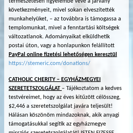
természetesen figyelembe véve a járvány
következményeit, mivel sokan elveszítették
munkahelyüket, – az továbbra is támogassa a
templomunkat, mivel a fenntartási költségek
változatlanok. Adományaikat elküldhetik
postai úton, vagy a honlapunkon felállított
PayPal online fizetési lehetőségen keresztül
https://stemeric.com/donations/
CATHOLIC CHERITY – EGYHÁZMEGYEI
SZERETETSZOLGÁLAT
– Tájékoztatom a kedves
testvéreimet, hogy az éves kitűzött célösszeg,
$2,446 a szeretetszolgálat javára teljesült!
Hálásan köszönöm mindazoknak, akik anyagi
támogatásukkal segítik az egyházmegye