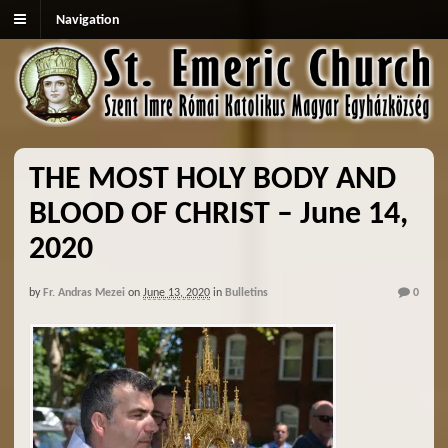
Navigation
THE MOST HOLY BODY AND
BLOOD OF CHRIST – June 14,
2020
by
Fr. Andras Mezei
on
June 13, 2020
in
Bulletins
0