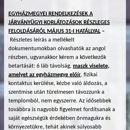
EGYHÁZMEGYEI RENDELKEZÉSEK A
JÁRVÁNYÜGYI KORLÁTOZÁSOK RÉSZLEGES
FELOLDÁSÁRÓL MÁJUS 31-I HATÁLLYAL
–
Részletes leírás a mellékelt
dokumentumokban olvashatók az angol
részben, ugyanakkor kérem a következők
betartását: 6 láb távolság,
maszk viselete,
amelyet az egyházmegye előír
, fizikai
kontaktus kerülése, kézbe való áldozás, a
szentmise után türelmesen távozzunk a
templomból, nem egyszerre. Az idősebbek
továbbra is nagyobb figyelmet fordítsanak a
saját egészségük érdekében önmagukra és
környezetükre, tehát akinek súlyosabb