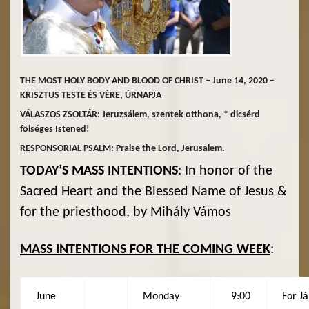
THE MOST HOLY BODY AND BLOOD OF CHRIST – June 14, 2020 –
KRISZTUS TESTE ÉS VÉRE, ÚRNAPJA
VÁLASZOS ZSOLTÁR: Jeruzsálem, szentek otthona, * dicsérd
fölséges Istened!
RESPONSORIAL PSALM: Praise the Lord, Jerusalem.
TODAY’S MASS INTENTIONS
: In honor of the
Sacred Heart and the Blessed Name of Jesus &
for the priesthood, by Mihály Vámos
MASS INTENTIONS FOR THE COMING WEEK
:
June
Monday
9:00
For J