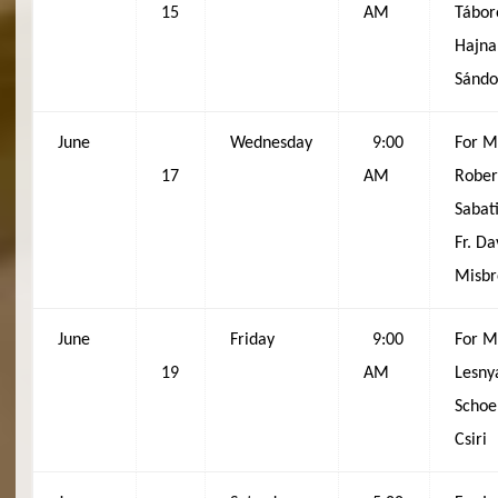
15
AM
Tábor
Hajna
Sándo
June
Wednesday
9:00
For M
17
AM
Rober
Sabat
Fr. Da
Misbr
June
Friday
9:00
For M
19
AM
Lesny
Schoe
Csiri